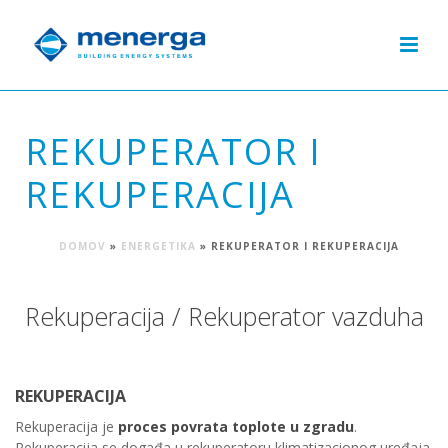
REKUPERATOR I
REKUPERACIJA
DOMOV
»
ENERGETIKA
»
REKUPERATOR I REKUPERACIJA
Rekuperacija / Rekuperator vazduha
REKUPERACIJA
Rekuperacija je
proces povrata toplote u zgradu
.
Rekuperacija se događa u rekuperatoru klimatizacionog uređaja.