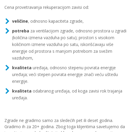
Cena provetravanja rekuperacijom zavisi od:
veličine
, odnosno kapaciteta zgrade,
potreba
za ventilacijom zgrade, odnosno prostora u zgradi
(količina izmena vazduha po satu); prostori s visokom
količinom izmene vazduha po satu, iskorišćavaju više
energije od prostora s manjom potrebom za svežim
vazduhom,
kvaliteta
uređaja, odnosno stepenu povrata energije
uređaja; veći stepen povrata energije znači veću uštedu
energije.
kvaliteta
odabranog uređaja, od koga zavisi rok trajanja
uređaja.
Zgrade ne gradimo samo za sledećih pet ili deset godina.
Gradimo ih za 20+ godina. Zbog toga klijentima savetujemo da