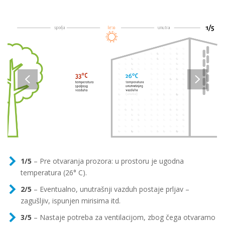
1/5
– Pre otvaranja prozora: u prostoru je ugodna
temperatura (26° C).
2/5
– Eventualno, unutrašnji vazduh postaje prljav –
zagušljiv, ispunjen mirisima itd.
3/5
– Nastaje potreba za ventilacijom, zbog čega otvaramo