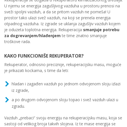
U njemu se energija zagušljivog vazduha u prostoru prenosi na
sveži spoljni vazduh, a da se pritom vazduh ne pomeša! U
prostor tako ulazi svež vazduh, na koji se prenela energija
otpadnog vazduha. Iz zgrade se uklanja zagušljiv vazduh kojem
je oduzeta toplotna energija. Rekuperacija
smanjuje potrebu
za dogrevanjem/hlađenjem
te time znatno smanjuje
troškove rada.
KAKO FUNKCIONIŠE REKUPERATOR?
Rekuperator, odnosno preciznije, rekuperacijsku masu, moguće
je prikazati kockama, s time da leti:
hladan i zagađen vazduh po jednom odvojenom sloju izlazi
iz zgrade,
a po drugom odvojenom sloju topao i svež vazduh ulazi u
zgradu.
Vazduh „prebaci“ svoju energiju na rekuperacijsku masu, koja se
sastoji od velikog broja takvih slojeva. Iz te mase energija se