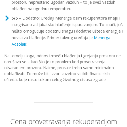
prostoru neprestano ugodan vazduh – to je svež vazduh
ohlađen na ugodnu temperaturu.
5/5
– Dodatno: Uređaji Menerga osim rekuperatora imaju i
integrisano adijabatsko hlađenje isparavanjem. To znači, još
nešto omogućuje dodatnu snagu i dodatne uštede energije i
novca za hlađenje. Primer takvog uređaja je
Menerga
Adsolair
.
Na temelju toga, odnos između hlađenja i grejanja prostora ne
narušava se – kao što je to problem kod provetravanja
otvaranjem prozora. Naime, prostor treba samo minimalno
dohlađivati. To može biti izvor izuzetno velikih financijskih
ušteda, koje rastu tokom celog životnog ciklusa zgrade.
Cena provetravanja rekuperacijom