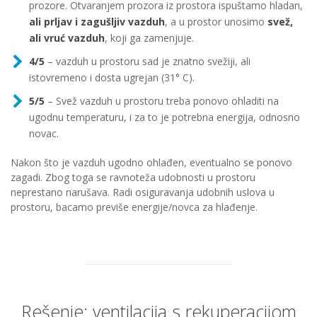
prozore. Otvaranjem prozora iz prostora ispuštamo hladan,
ali prljav i zagušljiv vazduh
, a u prostor unosimo
svež,
ali vruć vazduh
, koji ga zamenjuje.
4/5
– vazduh u prostoru sad je znatno svežiji, ali
istovremeno i dosta ugrejan (31° C).
5/5
– Svež vazduh u prostoru treba ponovo ohladiti na
ugodnu temperaturu, i za to je potrebna energija, odnosno
novac.
Nakon što je vazduh ugodno ohlađen, eventualno se ponovo
zagadi. Zbog toga se ravnoteža udobnosti u prostoru
neprestano narušava. Radi osiguravanja udobnih uslova u
prostoru, bacamo previše energije/novca za hlađenje.
Rešenje: ventilacija s rekuperacijom