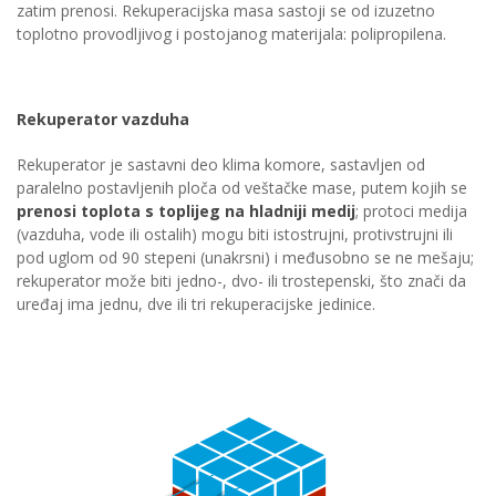
zatim prenosi. Rekuperacijska masa sastoji se od izuzetno
toplotno provodljivog i postojanog materijala: polipropilena.
Rekuperator vazduha
Rekuperator je sastavni deo klima komore, sastavljen od
paralelno postavljenih ploča od veštačke mase, putem kojih se
prenosi toplota s toplijeg na hladniji medij
; protoci medija
(vazduha, vode ili ostalih) mogu biti istostrujni, protivstrujni ili
pod uglom od 90 stepeni (unakrsni) i međusobno se ne mešaju;
rekuperator može biti jedno-, dvo- ili trostepenski, što znači da
uređaj ima jednu, dve ili tri rekuperacijske jedinice.