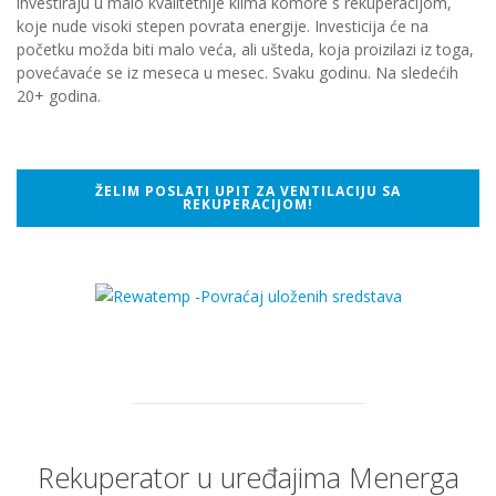
investiraju u malo kvalitetnije klima komore s rekuperacijom,
koje nude visoki stepen povrata energije. Investicija će na
početku možda biti malo veća, ali ušteda, koja proizilazi iz toga,
povećavaće se iz meseca u mesec. Svaku godinu. Na sledećih
20+ godina.
ŽELIM POSLATI UPIT ZA VENTILACIJU SA
REKUPERACIJOM!
Rekuperator u uređajima Menerga