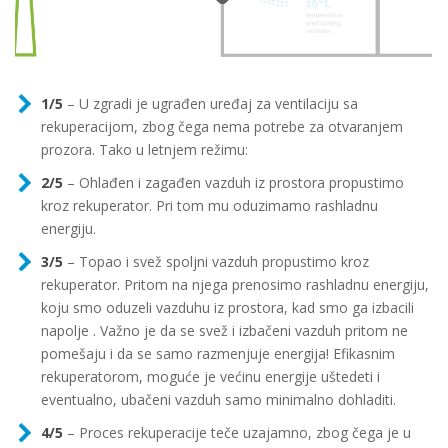
1/5
– U zgradi je ugrađen uređaj za ventilaciju sa
rekuperacijom, zbog čega nema potrebe za otvaranjem
prozora. Tako u letnjem režimu:
2/5
– Ohlađen i zagađen vazduh iz prostora propustimo
kroz rekuperator. Pri tom mu oduzimamo rashladnu
energiju.
3/5
– Topao i svež spoljni vazduh propustimo kroz
rekuperator. Pritom na njega prenosimo rashladnu energiju,
koju smo oduzeli vazduhu iz prostora, kad smo ga izbacili
napolje . Važno je da se svež i izbačeni vazduh pritom ne
pomešaju i da se samo razmenjuje energija! Efikasnim
rekuperatorom, moguće je većinu energije uštedeti i
eventualno, ubačeni vazduh samo minimalno dohladiti.
4/5
– Proces rekuperacije teče uzajamno, zbog čega je u