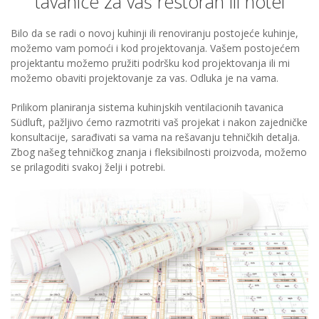
tavanice za vaš restoran ili hotel
Bilo da se radi o novoj kuhinji ili renoviranju postojeće kuhinje,
možemo vam pomoći i kod projektovanja. Vašem postojećem
projektantu možemo pružiti podršku kod projektovanja ili mi
možemo obaviti projektovanje za vas. Odluka je na vama.
Prilikom planiranja sistema kuhinjskih ventilacionih tavanica
Südluft, pažljivo ćemo razmotriti vaš projekat i nakon zajedničke
konsultacije, sarađivati sa vama na rešavanju tehničkih detalja.
Zbog našeg tehničkog znanja i fleksibilnosti proizvoda, možemo
se prilagoditi svakoj želji i potrebi.