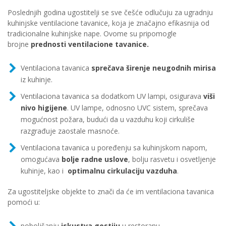
Poslednjih godina ugostitelji se sve češće odlučuju za ugradnju
kuhinjske ventilacione tavanice, koja je značajno efikasnija od
tradicionalne kuhinjske nape. Ovome su pripomogle
brojne
prednosti ventilacione tavanice.
Ventilaciona tavanica
sprečava širenje neugodnih mirisa
iz kuhinje.
Ventilaciona tavanica sa dodatkom UV lampi, osigurava
viši
nivo higijene
. UV lampe, odnosno UVC sistem, sprečava
mogućnost požara, budući da u vazduhu koji cirkuliše
razgrađuje zaostale masnoće.
Ventilaciona tavanica u poređenju sa kuhinjskom napom,
omogućava
bolje radne uslove
, bolju rasvetu i osvetljenje
kuhinje, kao i
optimalnu cirkulaciju vazduha
.
Za ugostiteljske objekte to znači da će im ventilaciona tavanica
pomoći u:
poboljšanju
iskustva gostiju
u restoranu