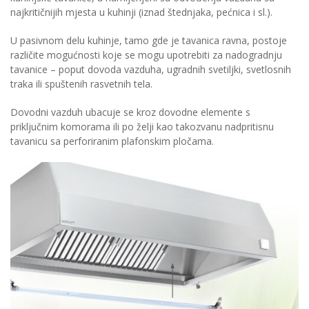
najkritičnijih mjesta u kuhinji (iznad štednjaka, pećnica i sl.).
U pasivnom delu kuhinje, tamo gde je tavanica ravna, postoje
različite mogućnosti koje se mogu upotrebiti za nadogradnju
tavanice – poput dovoda vazduha, ugradnih svetiljki, svetlosnih
traka ili spuštenih rasvetnih tela.
Dovodni vazduh ubacuje se kroz dovodne elemente s
priključnim komorama ili po želji kao takozvanu nadpritisnu
tavanicu sa perforiranim plafonskim pločama.