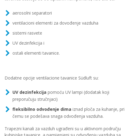
aerosolni separatori
ventilacioni elementi za dovođenje vazduha
sistemi rasvete
UV dezinfekcija i
ostali elementi tavanice.
Dodatne opcije ventilacione tavanice Südluft su:
UV dezinfekcija
pomoću UV lampi (dodatak koji
preporučuju stručnjaci)
fleksibilno odvođenje dima
iznad ploča za kuhanje, pri
čemu se podešava snaga odvođenja vazduha.
Trapezni kanali za vazduh ugrađeni su u aktivnom području
kuhinjske tavanice, a namijenjeni su odvođenju vazduha sa