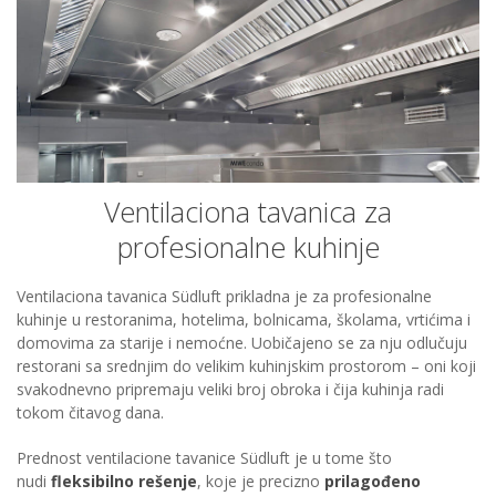
Ventilaciona tavanica za
profesionalne kuhinje
Ventilaciona tavanica Südluft prikladna je za profesionalne
kuhinje u restoranima, hotelima, bolnicama, školama, vrtićima i
domovima za starije i nemoćne. Uobičajeno se za nju odlučuju
restorani sa srednjim do velikim kuhinjskim prostorom – oni koji
svakodnevno pripremaju veliki broj obroka i čija kuhinja radi
tokom čitavog dana.
Prednost ventilacione tavanice Südluft je u tome što
nudi
fleksibilno rešenje
, koje je precizno
prilagođeno