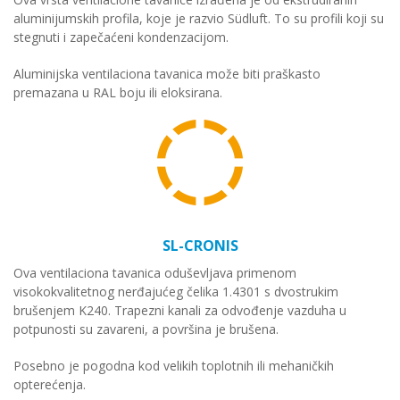
aluminijumskih profila, koje je razvio Südluft. To su profili koji su
stegnuti i zapečaćeni kondenzacijom.
Aluminijska ventilaciona tavanica može biti praškasto
premazana u RAL boju ili eloksirana.
SL-CRONIS
Ova ventilaciona tavanica oduševljava primenom
visokokvalitetnog nerđajućeg čelika 1.4301 s dvostrukim
brušenjem K240. Trapezni kanali za odvođenje vazduha u
potpunosti su zavareni, a površina je brušena.
Posebno je pogodna kod velikih toplotnih ili mehaničkih
opterećenja.