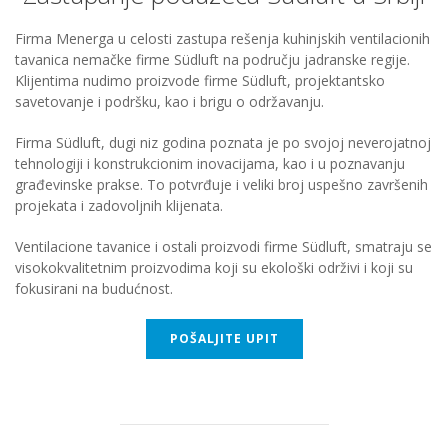
Firma Menerga u celosti zastupa rešenja kuhinjskih ventilacionih
tavanica nemačke firme Südluft na području jadranske regije.
Klijentima nudimo proizvode firme Südluft, projektantsko
savetovanje i podršku, kao i brigu o održavanju.
Firma Südluft, dugi niz godina poznata je po svojoj neverojatnoj
tehnologiji i konstrukcionim inovacijama, kao i u poznavanju
građevinske prakse. To potvrđuje i veliki broj uspešno završenih
projekata i zadovoljnih klijenata.
Ventilacione tavanice i ostali proizvodi firme Südluft, smatraju se
visokokvalitetnim proizvodima koji su ekološki održivi i koji su
fokusirani na budućnost.
POŠALJITE UPIT