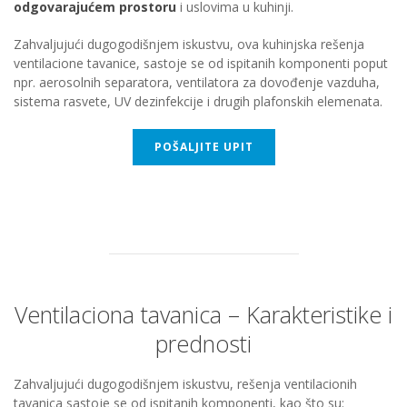
odgovarajućem prostoru
i uslovima u kuhinji.
Zahvaljujući dugogodišnjem iskustvu, ova kuhinjska rešenja
ventilacione tavanice, sastoje se od ispitanih komponenti poput
npr. aerosolnih separatora, ventilatora za dovođenje vazduha,
sistema rasvete, UV dezinfekcije i drugih plafonskih elemenata.
POŠALJITE UPIT
Ventilaciona tavanica – Karakteristike i
prednosti
Zahvaljujući dugogodišnjem iskustvu, rešenja ventilacionih
tavanica sastoje se od ispitanih komponenti, kao što su: