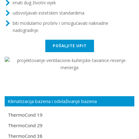
imati dug životni vijek
udovoljavati estetskim standardima
biti modularno proširiv i omogućavati naknadne
nadogradnje.
POŠALJITE UPIT
Klimatizacija bazena i odvlaživanje bazena
ThermoCond 19
ThermoCond 29
ThermoCond 38