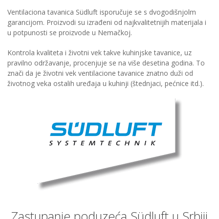
Ventilaciona tavanica Südluft isporučuje se s dvogodišnjolm
garancijom. Proizvodi su izrađeni od najkvalitetnijih materijala i
u potpunosti se proizvode u Nemačkoj.
Kontrola kvaliteta i životni vek takve kuhinjske tavanice, uz
pravilno održavanje, procenjuje se na više desetina godina. To
znači da je životni vek ventilacione tavanice znatno duži od
životnog veka ostalih uređaja u kuhinji (štednjaci, pećnice itd.).
Zastupanje poduzeća Südluft u Srbiji