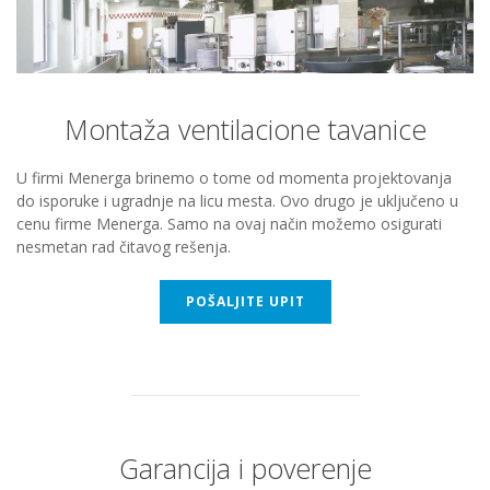
Montaža ventilacione tavanice
U firmi Menerga brinemo о tome od momenta projektovanja
do isporuke i ugradnje na licu mesta. Оvo drugо је uključeno u
cenu firme Menerga. Samo na ovaj način možemo osigurati
nesmetan rad čitavog rešenja.
POŠALJITE UPIT
Garancija i poverenje