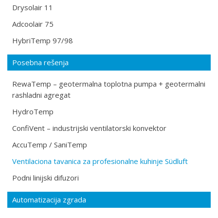
Drysolair 11
Adcoolair 75
HybriTemp 97/98
Posebna rešenja
RewaTemp – geotermalna toplotna pumpa + geotermalni
rashladni agregat
HydroTemp
ConfiVent – industrijski ventilatorski konvektor
AccuTemp / SaniTemp
Ventilaciona tavanica za profesionalne kuhinje Südluft
Podni linijski difuzori
Automatizacija zgrada