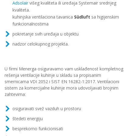
Adsolair
višeg kvaliteta ili uređaja Systemair srednjeg
kvaliteta.
kuhinjska ventilaciona tavanica
Südluft
sa higijenskim
funkcionalnostima
pokretanje svih uređaja u objektu
nadzor celokupnog projekta.
U firmi Menerga osiguravamo vam usklađenost kompletnog
rešenja ventilacije kuhinje u skladu sa propisanim
smernicama VDI 2052 i SIST EN 16282-1:2017. Ventilacioni
sistem za komercijalne kuhinje mora udovoljavati brojnim
zahtevima:
osiguravati svež vazduh u prostoru
štedeti energiju
besprekorno funkcionisati