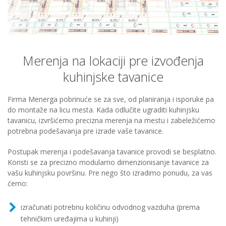
Merenja na lokaciji pre izvođenja
kuhinjske tavanice
Firma Menerga pobrinuće se za sve, od planiranja i isporuke pa
do montaže na licu mesta. Kada odlučite ugraditi kuhinjsku
tavanicu, izvršićemo precizna merenja na mestu i zabeležićemo
potrebna podešavanja pre izrade vaše tavanice.
Postupak merenja i podešavanja tavanice provodi se besplatno.
Koristi se za precizno modularno dimenzionisanje tavanice za
vašu kuhinjsku površinu. Pre nego što izradimo ponudu, za vas
ćemo:
izračunati potrebnu količinu odvodnog vazduha (prema
tehničkim uređajima u kuhinji)