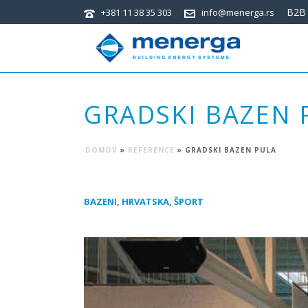
B2B 
+381 11 38 35 303
info@menerga.rs
GRADSKI BAZEN 
DOMOV
»
REFERENCE
»
GRADSKI BAZEN PULA
BAZENI
,
HRVATSKA
,
ŠPORT