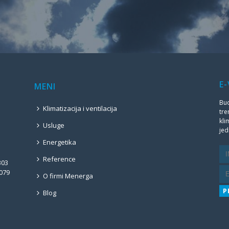
E-
MENI
Bud
Klimatizacija i ventilacija
tre
kli
Usluge
je
Energetika
Reference
303
 079
O firmi Menerga
Blog