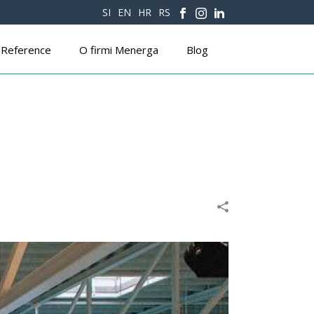
SI
EN
HR
RS
Reference
O firmi Menerga
Blog