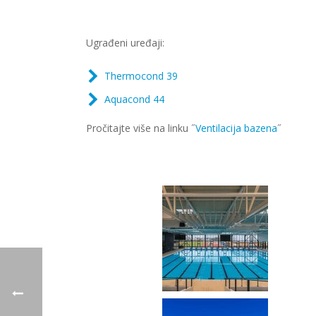
Ugrađeni uređaji:
Thermocond 39
Aquacond 44
Pročitajte više na linku ˝
Ventilacija bazena
˝