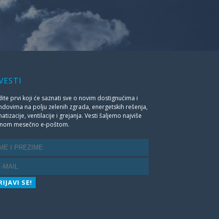
VESTI
ite prvi koji će saznati sve o novim dostignućima i
ndovima na polju zelenih zgrada, energetskih rešenja,
matizacije, ventilacije i grejanja. Vesti šaljemo najviše
dnom mesečno e-poštom.