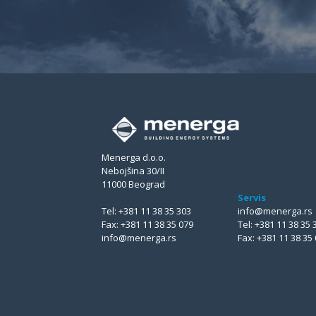
Menerga d.o.o.
Nebojšina 30/II
11000 Beograd
Servis
Tel:
+381 11 38 35 303
info@menerga.rs
Fax:
+381 11 38 35 079
Tel:
+381 11 38 35 
info@menerga.rs
Fax:
+381 11 38 35